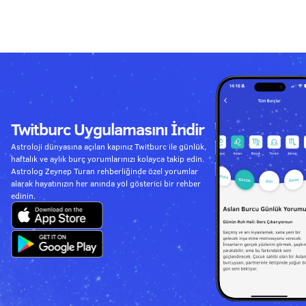
Twitburc Uygulamasını İndir
Astroloji dünyasına açılan kapınız Twitburc ile günlük,
haftalık ve aylık burç yorumlarınızı kolayca takip edin.
Astrolog Zeynep Turan rehberliğinde özel yorumlar
alarak hayatınızın her anında yol gösterici bir rehber
edinin.