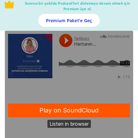
Sınırsız bir şekilde Podcast’leri dinlemeye devam etmek için
Premium üye ol.
Premium Paket'e Geç