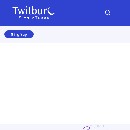
Giriş Yap
Size nasıl yardımcı olabiliriz?
×