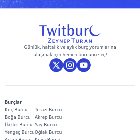
Günlük, haftalık ve aylık burç yorumlarına
ulaşmak için hemen burcunu seç!
Burçlar
Koç Burcu
Terazi Burcu
Boğa Burcu
Akrep Burcu
İkizler Burcu
Yay Burcu
Yengeç Burcu
Oğlak Burcu
Aslan Burcu
Kova Burcu