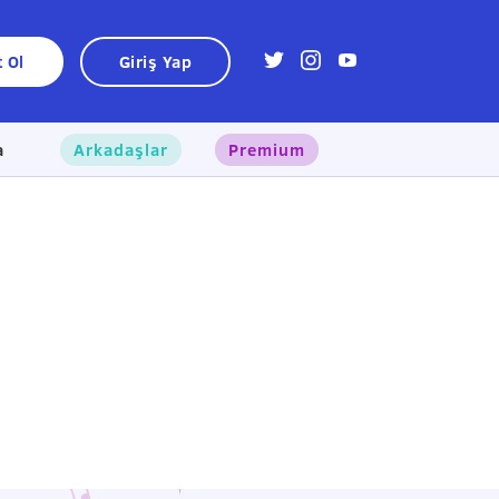
t Ol
Giriş Yap
a
Arkadaşlar
Premium
×