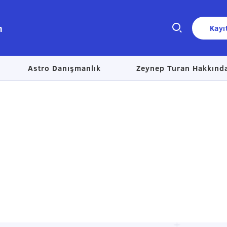
n
Kayı
Astro Danışmanlık
Zeynep Turan Hakkınd
Size nasıl yardımcı olabiliriz?