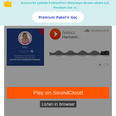
Sınırsız bir şekilde Podcast’leri dinlemeye devam etmek için
Premium üye ol.
Premium Paket'e Geç