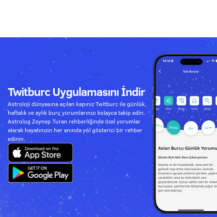
Twitburc Uygulamasını İndir
Astroloji dünyasına açılan kapınız Twitburc ile günlük,
haftalık ve aylık burç yorumlarınızı kolayca takip edin.
Astrolog Zeynep Turan rehberliğinde özel yorumlar
alarak hayatınızın her anında yol gösterici bir rehber
edinin.