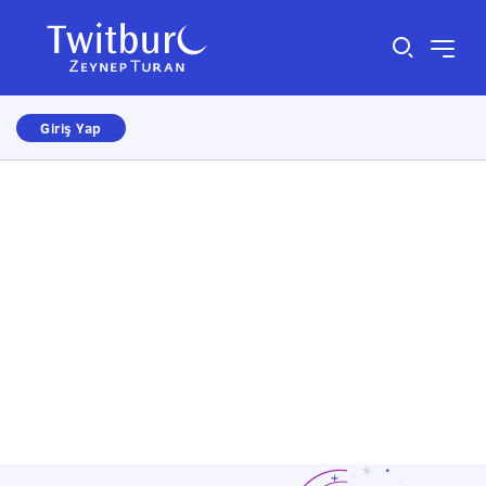
Giriş Yap
Size nasıl yardımcı olabiliriz?
×