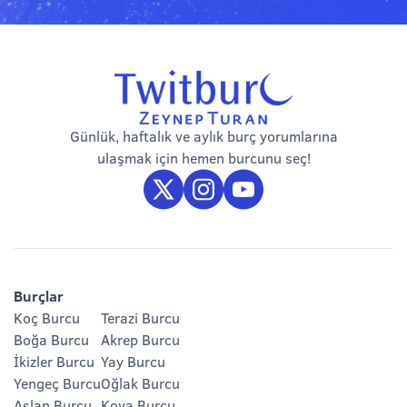
Günlük, haftalık ve aylık burç yorumlarına
ulaşmak için hemen burcunu seç!
Burçlar
Koç Burcu
Terazi Burcu
Boğa Burcu
Akrep Burcu
İkizler Burcu
Yay Burcu
Yengeç Burcu
Oğlak Burcu
Aslan Burcu
Kova Burcu