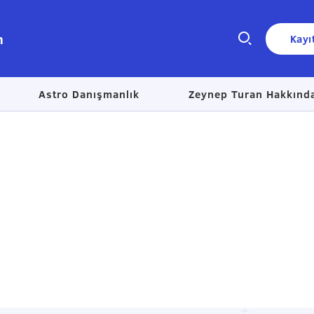
n
Kayı
Astro Danışmanlık
Zeynep Turan Hakkınd
Size nasıl yardımcı olabiliriz?