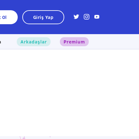
t Ol
Giriş Yap
a
Arkadaşlar
Premium
×