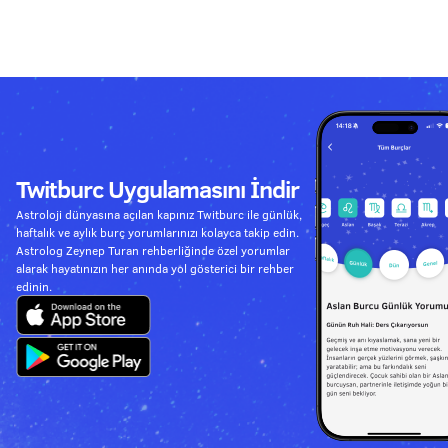
Twitburc Uygulamasını İndir
Astroloji dünyasına açılan kapınız Twitburc ile günlük,
haftalık ve aylık burç yorumlarınızı kolayca takip edin.
Astrolog Zeynep Turan rehberliğinde özel yorumlar
alarak hayatınızın her anında yol gösterici bir rehber
edinin.