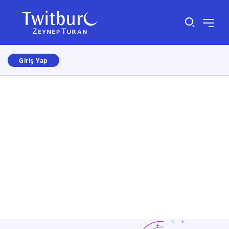
Giriş Yap
Size nasıl yardımcı olabiliriz?
×