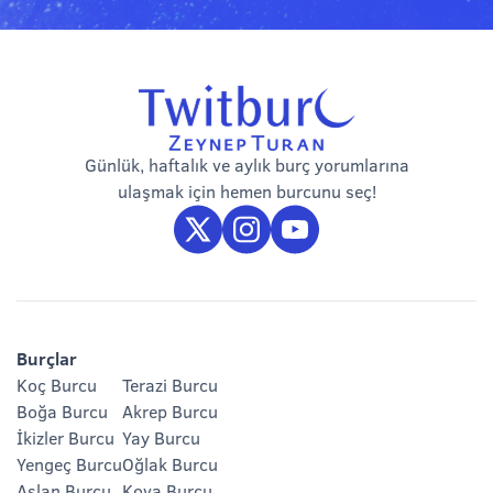
Günlük, haftalık ve aylık burç yorumlarına
ulaşmak için hemen burcunu seç!
Burçlar
Koç Burcu
Terazi Burcu
Boğa Burcu
Akrep Burcu
İkizler Burcu
Yay Burcu
Yengeç Burcu
Oğlak Burcu
Aslan Burcu
Kova Burcu