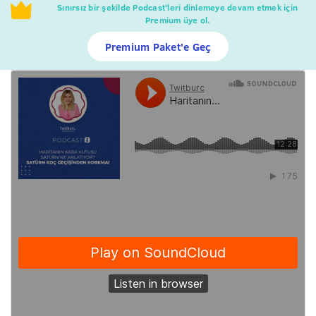
Sınırsız bir şekilde Podcast’leri dinlemeye devam etmek için
Premium üye ol.
Premium Paket'e Geç